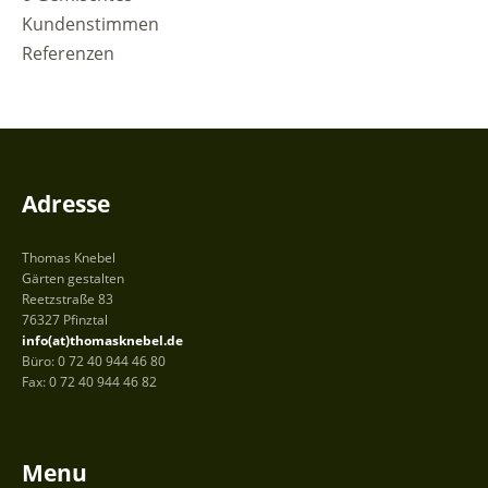
Kundenstimmen
Referenzen
Adresse
Thomas Knebel
Gärten gestalten
Reetzstraße 83
76327 Pfinztal
info(at)thomasknebel.de
Büro: 0 72 40 944 46 80
Fax: 0 72 40 944 46 82
Menu