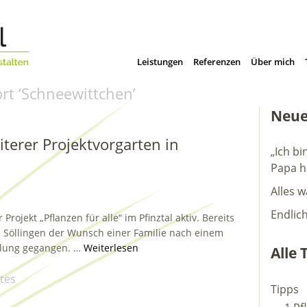
Leistungen
Referenzen
Über mich
rt ‘
Schneewittchen
’
Neue
eiterer Projektvorgarten in
„Ich bi
Papa h
Alles w
Endlic
rojekt „Pflanzen für alle“ im Pfinztal aktiv. Bereits
in Söllingen der Wunsch einer Familie nach einem
üllung gegangen. …
Weiterlesen
Alle 
tes
Tipps