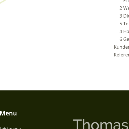
1 Pf
2 Wa
3 Di
5 Te
4 Ha
6 G
Kunde
Refere
Menu
Leistungen