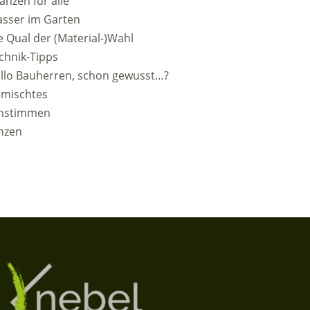
lanzen für alle
sser im Garten
e Qual der (Material-)Wahl
chnik-Tipps
llo Bauherren, schon gewusst…?
emischtes
nstimmen
nzen