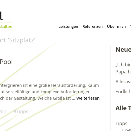
Leistungen
Referenzen
Über mich
rt ‘
Sitzplatz
’
Neue
Pool
„Ich bi
Papa h
Alles w
intergrieren ist eine große Herausforderung. Kaum
Endlic
uf so vielfältige und komplexe Anforderungen
uch der Gestaltung. Welche Größe ist …
Weiterlesen
Alle 
zen
Tipps
Tipps