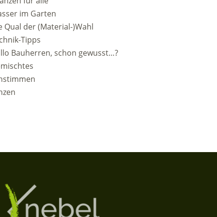
lanzen für alle
sser im Garten
e Qual der (Material-)Wahl
chnik-Tipps
llo Bauherren, schon gewusst…?
emischtes
nstimmen
nzen