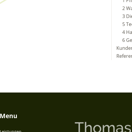
1 Pf
2 Wa
3 Di
5 Te
4 Ha
6 G
Kunde
Refere
Menu
Leistungen