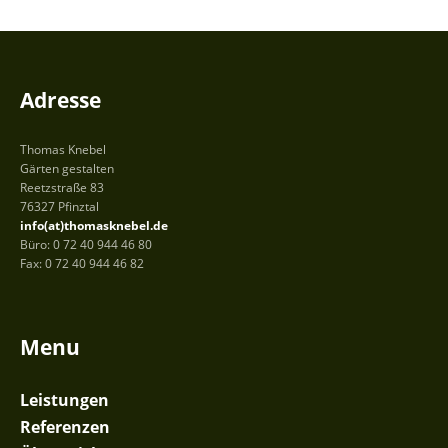
Adresse
Thomas Knebel
Gärten gestalten
Reetzstraße 83
76327 Pfinztal
info(at)thomasknebel.de
Büro: 0 72 40 944 46 80
Fax: 0 72 40 944 46 82
Menu
Leistungen
Referenzen