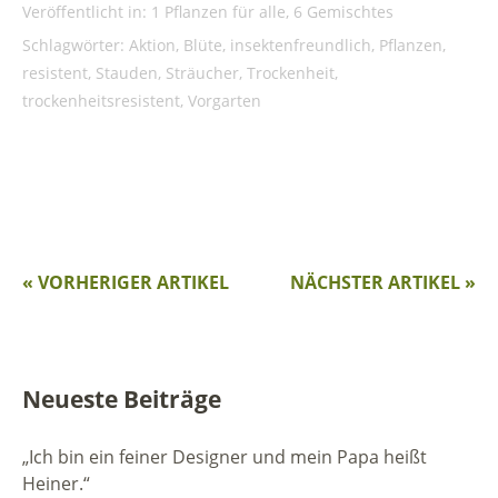
Veröffentlicht in:
1 Pflanzen für alle
,
6 Gemischtes
Schlagwörter:
Aktion
,
Blüte
,
insektenfreundlich
,
Pflanzen
,
resistent
,
Stauden
,
Sträucher
,
Trockenheit
,
trockenheitsresistent
,
Vorgarten
« VORHERIGER ARTIKEL
NÄCHSTER ARTIKEL »
Neueste Beiträge
„Ich bin ein feiner Designer und mein Papa heißt
Heiner.“