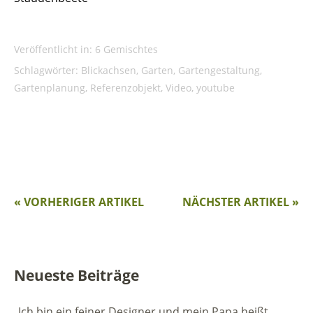
Veröffentlicht in:
6 Gemischtes
Schlagwörter:
Blickachsen
,
Garten
,
Gartengestaltung
,
Gartenplanung
,
Referenzobjekt
,
Video
,
youtube
« VORHERIGER ARTIKEL
NÄCHSTER ARTIKEL »
Neueste Beiträge
„Ich bin ein feiner Designer und mein Papa heißt