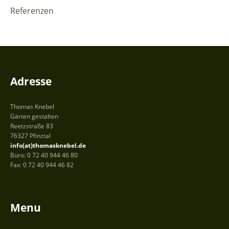
Referenzen
Adresse
Thomas Knebel
Gärten gestalten
Reetzstraße 83
76327 Pfinztal
info(at)thomasknebel.de
Büro: 0 72 40 944 46 80
Fax: 0 72 40 944 46 82
Menu