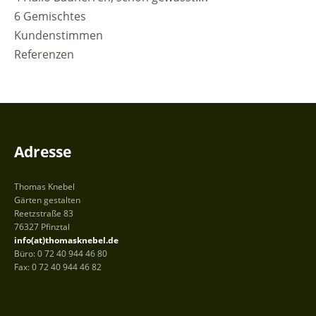
6 Gemischtes
Kundenstimmen
Referenzen
Adresse
Thomas Knebel
Gärten gestalten
Reetzstraße 83
76327 Pfinztal
info(at)thomasknebel.de
Büro: 0 72 40 944 46 80
Fax: 0 72 40 944 46 82