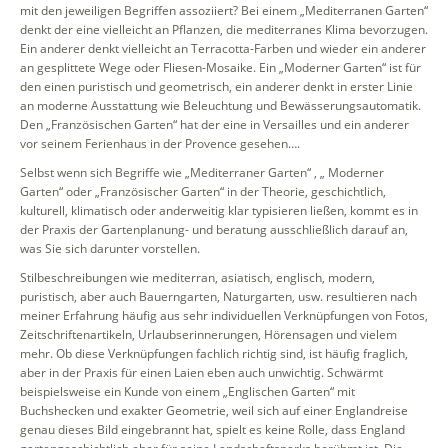
mit den jeweiligen Begriffen assoziiert? Bei einem „Mediterranen Garten“
denkt der eine vielleicht an Pflanzen, die mediterranes Klima bevorzugen.
Ein anderer denkt vielleicht an Terracotta-Farben und wieder ein anderer
an gesplittete Wege oder Fliesen-Mosaike. Ein „Moderner Garten“ ist für
den einen puristisch und geometrisch, ein anderer denkt in erster Linie
an moderne Ausstattung wie Beleuchtung und Bewässerungsautomatik.
Den „Französischen Garten“ hat der eine in Versailles und ein anderer
vor seinem Ferienhaus in der Provence gesehen….
Selbst wenn sich Begriffe wie „Mediterraner Garten“ , „ Moderner
Garten“ oder „Französischer Garten“ in der Theorie, geschichtlich,
kulturell, klimatisch oder anderweitig klar typisieren ließen, kommt es in
der Praxis der Gartenplanung- und beratung ausschließlich darauf an,
was Sie sich darunter vorstellen.
Stilbeschreibungen wie mediterran, asiatisch, englisch, modern,
puristisch, aber auch Bauerngarten, Naturgarten, usw. resultieren nach
meiner Erfahrung häufig aus sehr individuellen Verknüpfungen von Fotos,
Zeitschriftenartikeln, Urlaubserinnerungen, Hörensagen und vielem
mehr. Ob diese Verknüpfungen fachlich richtig sind, ist häufig fraglich,
aber in der Praxis für einen Laien eben auch unwichtig. Schwärmt
beispielsweise ein Kunde von einem „Englischen Garten“ mit
Buchshecken und exakter Geometrie, weil sich auf einer Englandreise
genau dieses Bild eingebrannt hat, spielt es keine Rolle, dass England