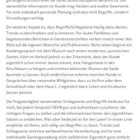
gartengeschichtlich eher für seine Landschaftsparks berühmt ist. Die
wesentliche Information ist: Kunde mag Hecken und exakte Geometrie.
Für eine individuell passende Planung sind also nicht Begriffe, sondern
Vorstellungen wichtig.
Ein weiterer Aspekt ist, dass Begriffe/Schlagworte häufig dazu dienen,
Trends zu beschreiben und zu kreieren. Vor lauter Farbfotos und
begeisternden Berichten in Gartenzeitschriften verliert manch einer den
Blick auf die eigenen Wünsche und Präferenzen. Nicht selten beginnt ein
Kundengespräch mit dem Wunsch nach einem modernen, puristischen
Garten, führt im Verlauf jedoch zu der Erkenntnis, dass der Kunde
eigentlich schon immer davon träumt, eine Hängematte in den
Kirschbaum zu hängen und inmitten blühender Blumen die Seele
baumeln zu lassen. Auch andersherum erkennt mancher Kunde in
Gesprächen über naturnahe Wildgärten, dass zu ihr/ihm oder dem
Grundstück oder dem Haus (…) eigentlich klare Linien und Strukturen
besser passen.
Die Fragwürdigkeit verwendeter Schlagworte und Begriffe bedeutet für
mich, bei jedem Gespräch SEHR gut und aufmerksam zuzuhören, die
richtigen Fragen zu stellen und die Informationen hinter den eigentlichen
Sätzen zu entdecken. Was aber bedeutet es für den Laien? In erster Linie
empfehle ich Ihnen, sich völlig von Begriffen zu lösen. Trends und
Schlagworte sind eine werbewirksame Vereinfachung und für eine
individuelle Gartengestaltung nicht zielführend. Eigentlich ganz einfach: