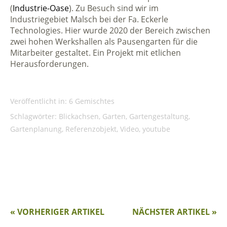
(
Industrie-Oase
). Zu Besuch sind wir im
Industriegebiet Malsch bei der Fa. Eckerle
Technologies. Hier wurde 2020 der Bereich zwischen
zwei hohen Werkshallen als Pausengarten für die
Mitarbeiter gestaltet. Ein Projekt mit etlichen
Herausforderungen.
Veröffentlicht in:
6 Gemischtes
Schlagwörter:
Blickachsen
,
Garten
,
Gartengestaltung
,
Gartenplanung
,
Referenzobjekt
,
Video
,
youtube
« VORHERIGER ARTIKEL
NÄCHSTER ARTIKEL »