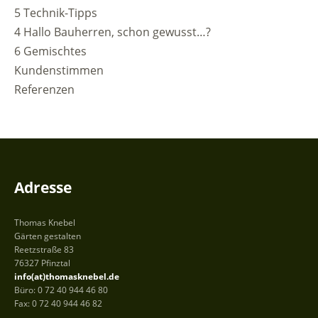
5 Technik-Tipps
4 Hallo Bauherren, schon gewusst…?
6 Gemischtes
Kundenstimmen
Referenzen
Adresse
Thomas Knebel
Gärten gestalten
Reetzstraße 83
76327 Pfinztal
info(at)thomasknebel.de
Büro: 0 72 40 944 46 80
Fax: 0 72 40 944 46 82