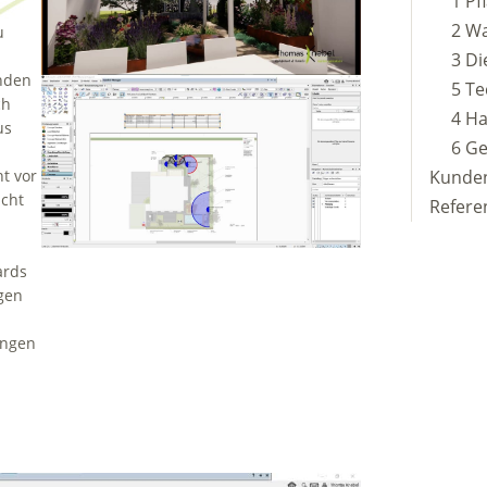
1 Pf
2 Wa
u
3 Di
rnden
5 Te
ch
4 Ha
us
6 G
t vor
Kunde
icht
Refere
ards
gen
ungen