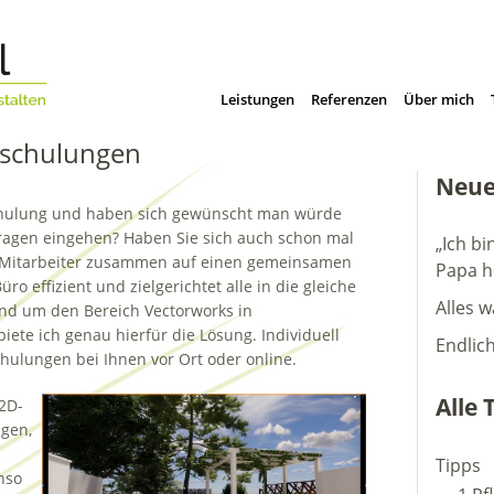
Leistungen
Referenzen
Über mich
lschulungen
Neue
Schulung und haben sich gewünscht man würde
Fragen eingehen? Haben Sie sich auch schon mal
„Ich bi
lle Mitarbeiter zusammen auf einen gemeinsamen
Papa h
 effizient und zielgerichtet alle in die gleiche
Alles w
und um den Bereich Vectorworks in
ete ich genau hierfür die Lösung. Individuell
Endlic
hulungen bei Ihnen vor Ort oder online.
Alle 
 2D-
gen,
Tipps
nso