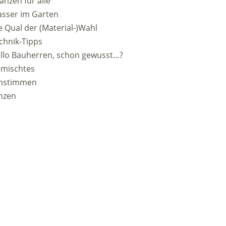
lanzen für alle
sser im Garten
e Qual der (Material-)Wahl
chnik-Tipps
llo Bauherren, schon gewusst…?
emischtes
nstimmen
nzen