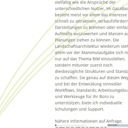
vielfältig wie die Ansprüche der
unterschiedlichen Nutzer. Im GaLaBa
besteht meist vor allem das Interesse
schnell zu attraktiven, verkaufsförde
Darstellungen zu kommen oder einfa
Aufmaße auszuwerten und Massen a
Planungen ziehen zu können. Die
Landschaftsarchitektur wiederum steh
allem vor der Mammutaufgabe sich n
nur auf das Thema BIM einzustellen,
sondern mitunter zuerst noch
diesbezügliche Strukturen und Stand
zu schaffen. Sie genau auf diesen We
und bei der Entwicklung sinnvoller
Workflows, Standards, Arbeitsumgeb
und Werkzeuge für Ihr Büro zu
unterstützen, biete ich individuelle
Schulungen und Support.
Nähere Informationen auf Anfrage.