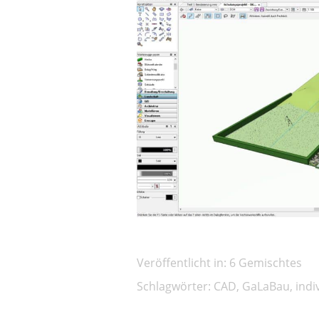
Veröffentlicht in:
6 Gemischtes
Schlagwörter:
CAD
,
GaLaBau
,
indi