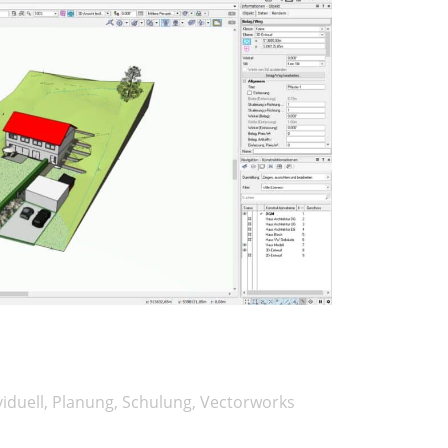
viduell
,
Planung
,
Schulung
,
Vectorworks