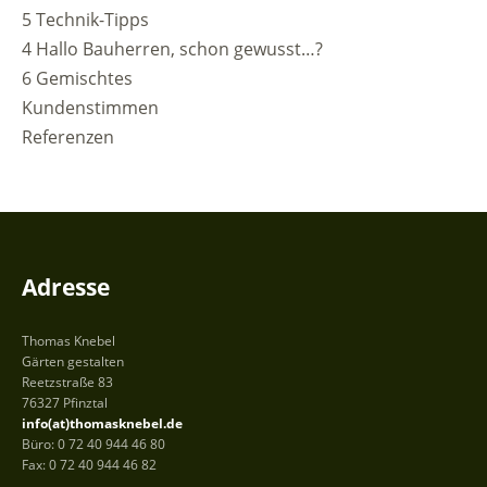
5 Technik-Tipps
4 Hallo Bauherren, schon gewusst…?
6 Gemischtes
Kundenstimmen
Referenzen
Adresse
Thomas Knebel
Gärten gestalten
Reetzstraße 83
76327 Pfinztal
info(at)thomasknebel.de
Büro: 0 72 40 944 46 80
Fax: 0 72 40 944 46 82